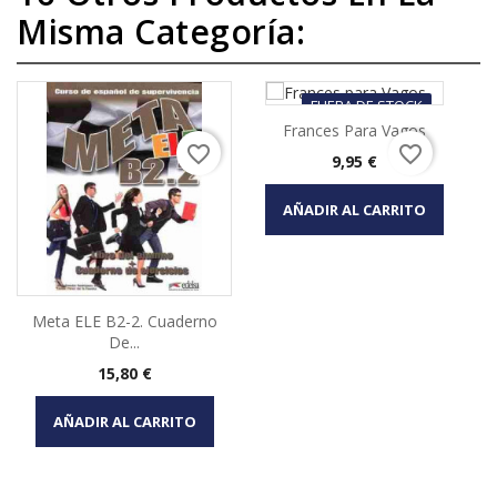
Misma Categoría:
FUERA DE STOCK
Frances Para Vagos
favorite_border
favorite_border
Precio
9,95 €
AÑADIR AL CARRITO
Meta ELE B2-2. Cuaderno
De...
Precio
15,80 €
AÑADIR AL CARRITO