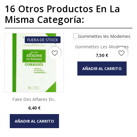
16 Otros Productos En La
Misma Categoría:
FUERA DE STOCK
Gommettes Les Modernes
favorite_border
favorite_border
Precio
7,50 €
AÑADIR AL CARRITO
Faire Des Affaires En...
Precio
6,40 €
AÑADIR AL CARRITO