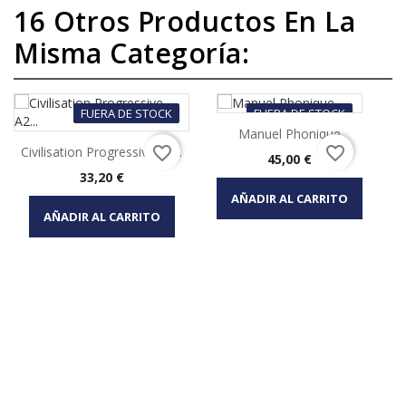
16 Otros Productos En La
Misma Categoría:
FUERA DE STOCK
FUERA DE STOCK
Manuel Phonique
favorite_border
favorite_border
Civilisation Progressive A2...
Precio
45,00 €
Precio
33,20 €
AÑADIR AL CARRITO
AÑADIR AL CARRITO