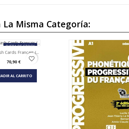
 La Misma Categoría:
FUERA DE STOCK
ash Cards Francais (...
favorite_border
Precio
70,90 €
Vista rápida

ADIR AL CARRITO