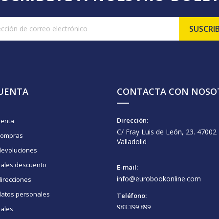
CUENTA
CONTACTA CON NOSO
Dirección:
uenta
C/ Fray Luis de León, 23. 47002
compras
Valladolid
devoluciones
vales descuento
E-mail:
info@eurobookonline.com
irecciones
datos personales
Teléfono:
983 399 899
vales