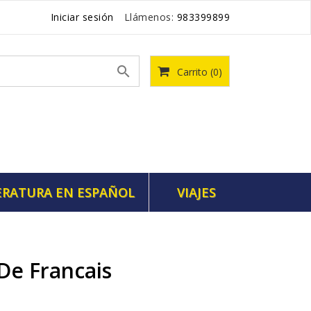
Iniciar sesión
Llámenos:
983399899

Carrito
(0)
ERATURA EN ESPAÑOL
VIAJES
De Francais