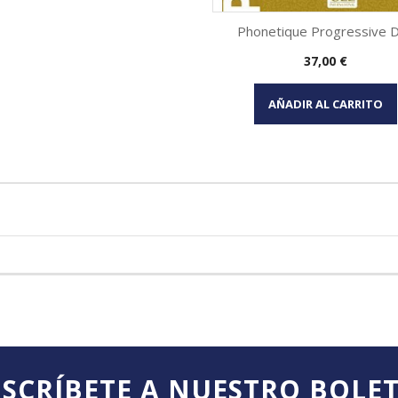
Phonetique Progressive Du
Precio
37,00 €
Vista rápida

AÑADIR AL CARRITO
SCRÍBETE A NUESTRO BOLE