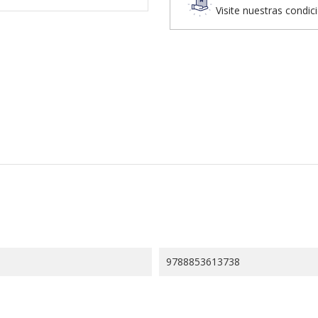
Visite nuestras condic
9788853613738