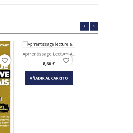
Aprrentissage Lecture A...
favorite_border
favorite_border
Precio
8,60 €
Vista rápida

AÑADIR AL CARRITO
Grammaire