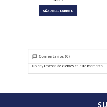
Vista rápida

AÑADIR AL CARRITO
Comentarios (0)
chat
No hay reseñas de clientes en este momento.
SU