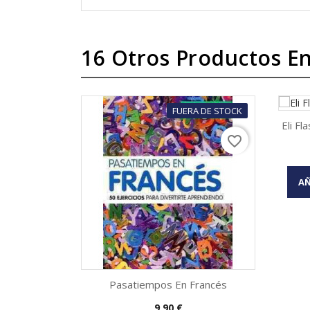
16 Otros Productos En
FUERA DE STOCK
Eli Fl
favorite_border
AÑ
Pasatiempos En Francés
Precio
9,90 €