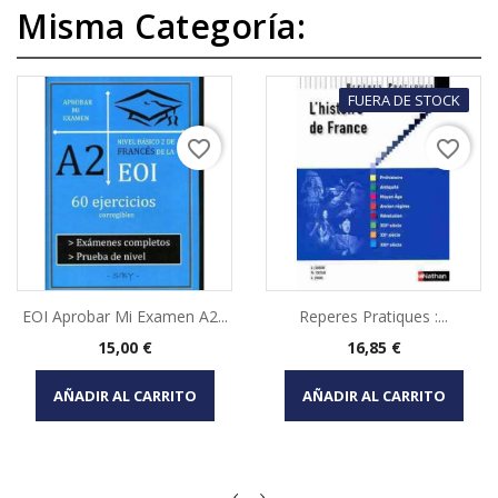
Misma Categoría:
FUERA DE STOCK
favorite_border
favorite_border
EOI Aprobar Mi Examen A2...
Reperes Pratiques :...
Precio
Precio
15,00 €
16,85 €
AÑADIR AL CARRITO
AÑADIR AL CARRITO