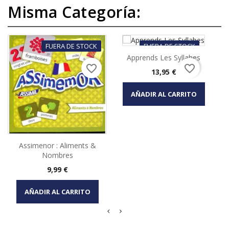
Misma Categoría:
FUERA DE STOCK
FUERA DE STOCK
Apprends Les Syllabes
favorite_border
favorite_border
Precio
13,95 €
AÑADIR AL CARRITO
Assimenor : Aliments &
Nombres
Precio
9,99 €
AÑADIR AL CARRITO