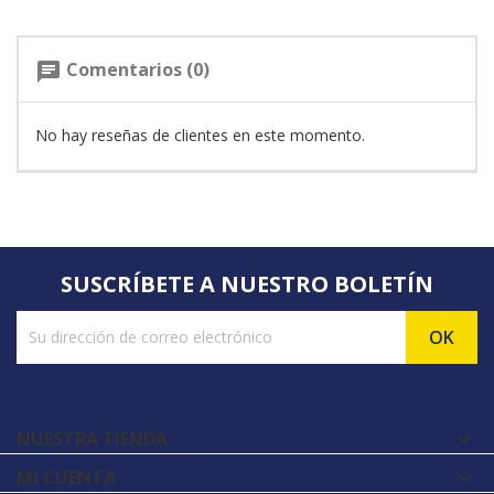
Comentarios (0)
chat
No hay reseñas de clientes en este momento.
SUSCRÍBETE A NUESTRO BOLETÍN
NUESTRA TIENDA

MI CUENTA
