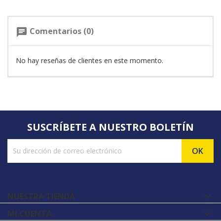
Comentarios (0)
chat
No hay reseñas de clientes en este momento.
SUSCRÍBETE A NUESTRO BOLETÍN
NUESTRA TIENDA

MI CUENTA
