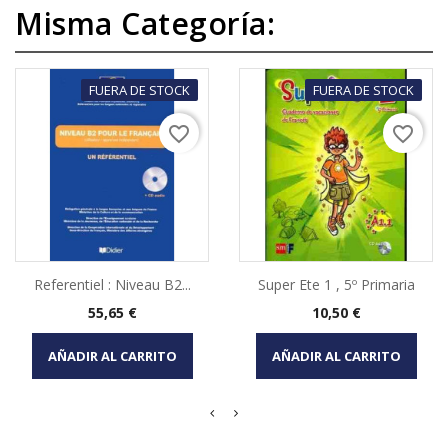
Misma Categoría:
FUERA DE STOCK
FUERA DE STOCK
favorite_border
favorite_border
Referentiel : Niveau B2...
Super Ete 1 , 5º Primaria
Precio
Precio
55,65 €
10,50 €
AÑADIR AL CARRITO
AÑADIR AL CARRITO