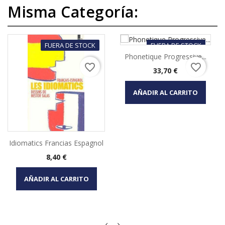
Misma Categoría:
FUERA DE STOCK
FUERA DE STOCK
Phonetique Progressive...
favorite_border
favorite_border
Precio
33,70 €
AÑADIR AL CARRITO
Idiomatics Francias Espagnol
Precio
8,40 €
AÑADIR AL CARRITO