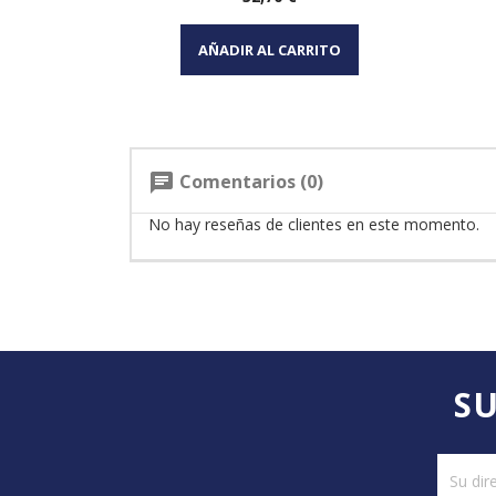
Vista rápida

AÑADIR AL CARRITO
Comentarios (0)
chat
No hay reseñas de clientes en este momento.
SU