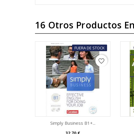
16 Otros Productos En
FUERA DE STOCK
favorite_border
Simply Business B1+...
Precio
32,70 €