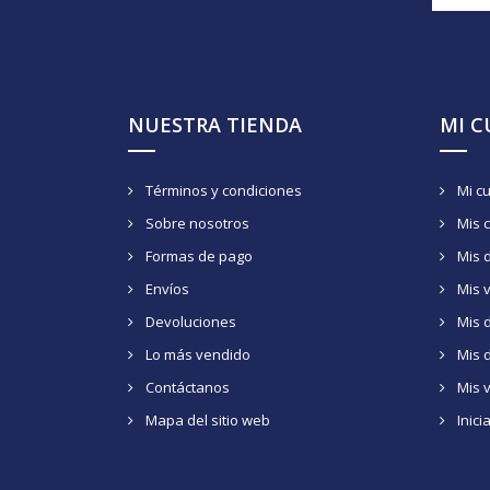
NUESTRA TIENDA
MI 
Términos y condiciones
Mi c
Sobre nosotros
Mis 
Formas de pago
Mis 
Envíos
Mis 
Devoluciones
Mis d
Lo más vendido
Mis 
Contáctanos
Mis 
Mapa del sitio web
Inici