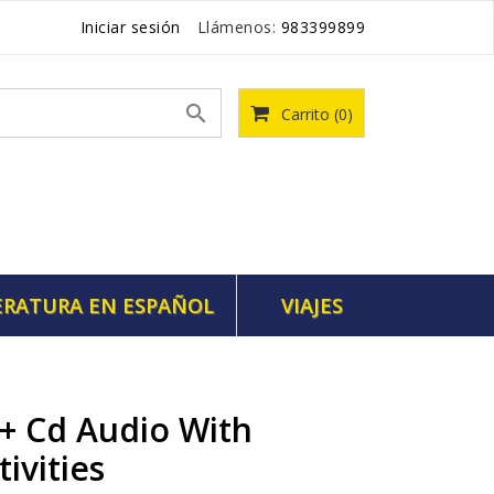
Iniciar sesión
Llámenos:
983399899

Carrito
(0)
ERATURA EN ESPAÑOL
VIAJES
 + Cd Audio With
ivities