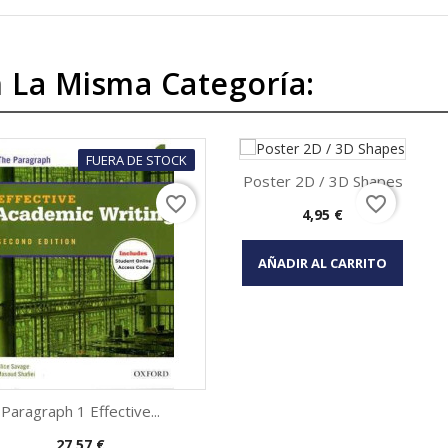
 La Misma Categoría:
FUERA DE STOCK
Poster 2D / 3D Shapes
favorite_border
favorite_border
Precio
4,95 €
Vista rápida

AÑADIR AL CARRITO
Paragraph 1 Effective...
Precio
27,57 €