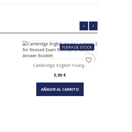
FUERA DE STOCK
favorite_border
Cambridge English Young...
Precio
5,90 €
Vista rápida

AÑADIR AL CARRITO
W