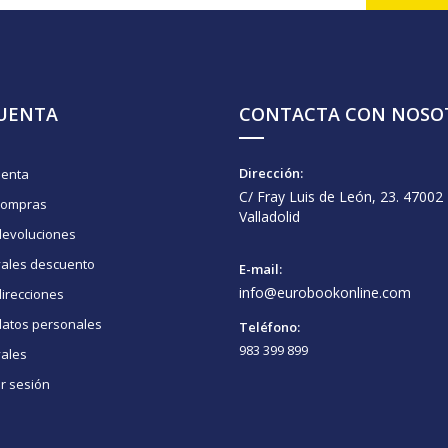
CUENTA
CONTACTA CON NOSO
Dirección:
uenta
C/ Fray Luis de León, 23. 47002
compras
Valladolid
devoluciones
vales descuento
E-mail:
info@eurobookonline.com
irecciones
datos personales
Teléfono:
983 399 899
vales
ar sesión