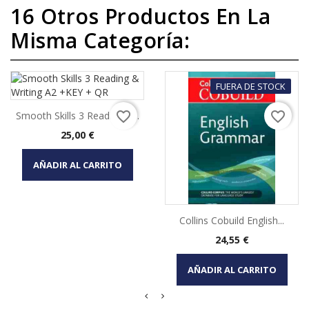
16 Otros Productos En La
Misma Categoría:
FUERA DE STOCK
favorite_border
favorite_border
Smooth Skills 3 Reading &...
Precio
25,00 €
AÑADIR AL CARRITO
Collins Cobuild English...
Precio
24,55 €
AÑADIR AL CARRITO