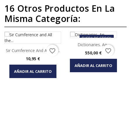
16 Otros Productos En La
Misma Categoría:
FUERA DE STOCK
Dictionaries. An...
favorite_border
favorite_border
Sir Cumference And All The...
Precio
550,00 €
Precio
10,95 €
AÑADIR AL CARRITO
AÑADIR AL CARRITO