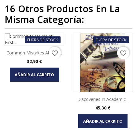
16 Otros Productos En La
Misma Categoría:
FUERA DE STOCK
FUERA DE STOCK
favorite_border
favorite_border
Common Mistakes At First...
Precio
32,90 €
AÑADIR AL CARRITO
Discoveries In Academic...
Precio
45,30 €
AÑADIR AL CARRITO