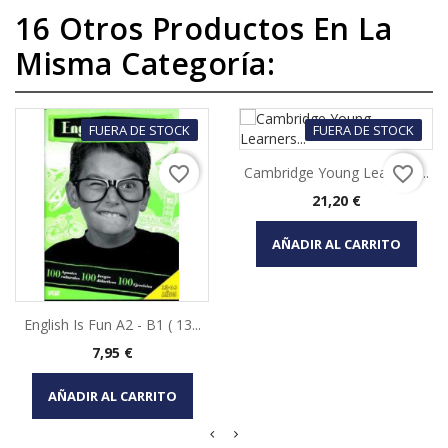
16 Otros Productos En La
Misma Categoría:
FUERA DE STOCK
FUERA DE STOCK
favorite_border
favorite_border
Cambridge Young Learners...
Precio
21,20 €
AÑADIR AL CARRITO
English Is Fun A2 - B1 ( 13...
Precio
7,95 €
AÑADIR AL CARRITO