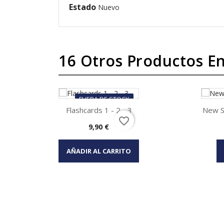
Estado
Nuevo
16 Otros Productos En
FUERA DE STOCK
Flashcards 1 - 2 - 3
New S
favorite_border
Precio
9,90 €
Vista rápida

AÑADIR AL CARRITO