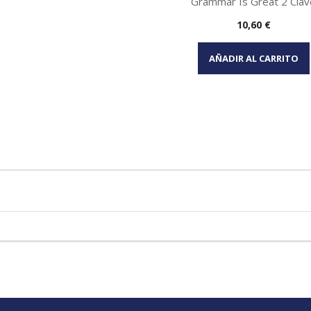
Grammar Is Great 2 Clav
Precio
10,60 €
Vista rápida

AÑADIR AL CARRITO