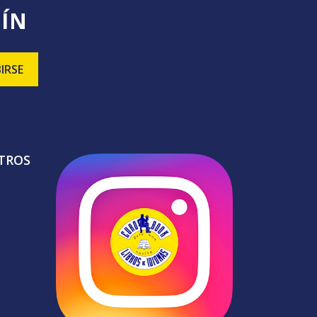
TÍN
TROS