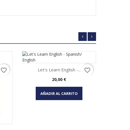
FUERA 
I Can Writ
Let's Learn English -...
favorite_border
favorite_border
Pre
5,9
Vista

Precio
20,00 €
Vista rápida

AÑADIR AL
AÑADIR AL CARRITO