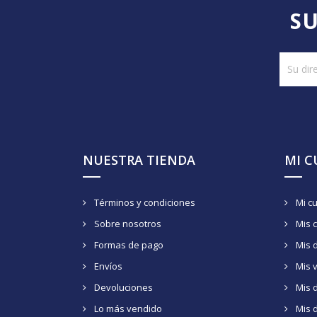
SU
NUESTRA TIENDA
MI 
Términos y condiciones
Mi c
Sobre nosotros
Mis 
Formas de pago
Mis 
Envíos
Mis 
Devoluciones
Mis d
Lo más vendido
Mis 