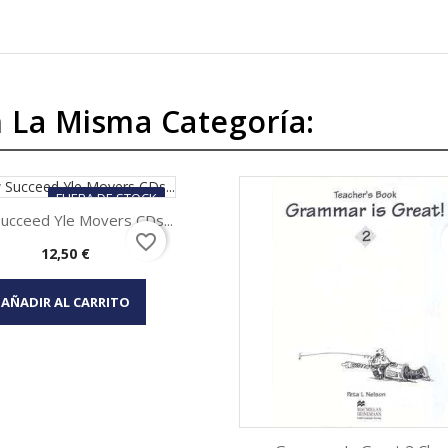
 La Misma Categoría:
FUERA DE STOCK
ucceed Yle Movers CDs...
favorite_border
Precio
12,50 €
Vista rápida

AÑADIR AL CARRITO