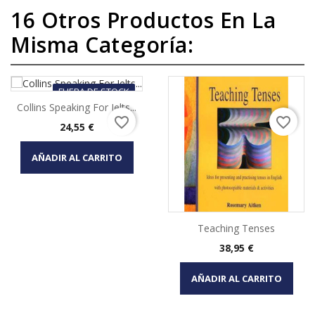
16 Otros Productos En La
Misma Categoría:
FUERA DE STOCK
Collins Speaking For Ielts...
favorite_border
favorite_border
Precio
24,55 €
AÑADIR AL CARRITO
Teaching Tenses
Precio
38,95 €
AÑADIR AL CARRITO