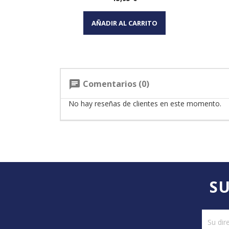
Vista rápida

AÑADIR AL CARRITO
Comentarios (0)
chat
No hay reseñas de clientes en este momento.
SU