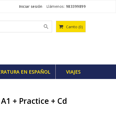
Iniciar sesión
Llámenos:
983399899

Carrito
(0)
ERATURA EN ESPAÑOL
VIAJES
A1 + Practice + Cd