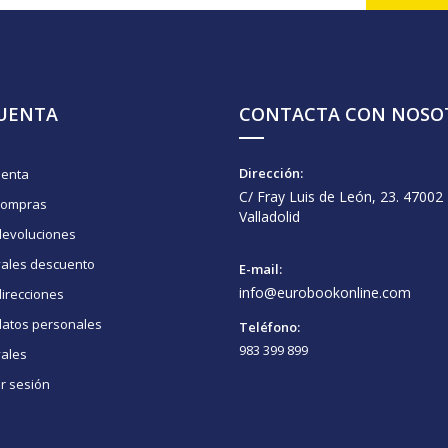
CUENTA
CONTACTA CON NOSO
Dirección:
uenta
C/ Fray Luis de León, 23. 47002
compras
Valladolid
devoluciones
vales descuento
E-mail:
info@eurobookonline.com
irecciones
datos personales
Teléfono:
983 399 899
vales
ar sesión