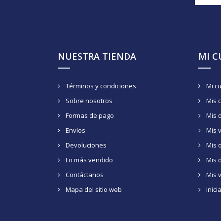
NUESTRA TIENDA
MI 
Términos y condiciones
Mi c
Sobre nosotros
Mis 
Formas de pago
Mis 
Envíos
Mis 
Devoluciones
Mis d
Lo más vendido
Mis 
Contáctanos
Mis 
Mapa del sitio web
Inici