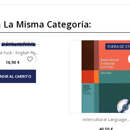
 La Misma Categoría:
FUERA DE STOCK
FUERA DE S
i Fuck : English By...
favorite_border
Precio
16,90 €
Vista rápida

ADIR AL CARRITO
Intercultural Language...
Precio
40,50 €