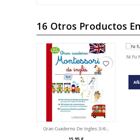
16 Otros Productos En
Ni Fu N
favorite_border
AÑ
Gran Cuaderno De Ingles 3/6...
Precio
15,95 €