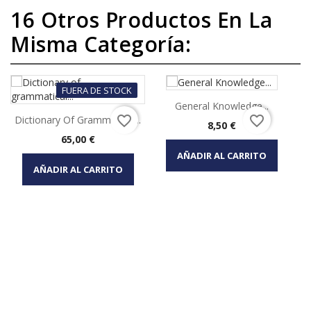
16 Otros Productos En La
Misma Categoría:
FUERA DE STOCK
General Knowledge...
favorite_border
favorite_border
Dictionary Of Grammatical...
Precio
8,50 €
Precio
65,00 €
AÑADIR AL CARRITO
AÑADIR AL CARRITO