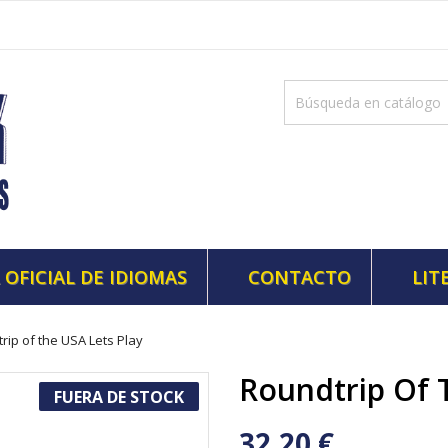
 OFICIAL DE IDIOMAS
CONTACTO
LIT
rip of the USA Lets Play
Roundtrip Of 
FUERA DE STOCK
32,20 €