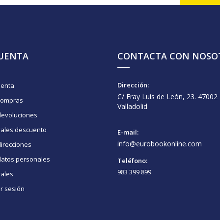
CUENTA
CONTACTA CON NOSO
Dirección:
uenta
C/ Fray Luis de León, 23. 47002
compras
Valladolid
devoluciones
vales descuento
E-mail:
info@eurobookonline.com
irecciones
datos personales
Teléfono:
983 399 899
vales
ar sesión