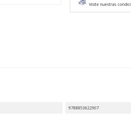
Visite nuestras condic
9788853622907