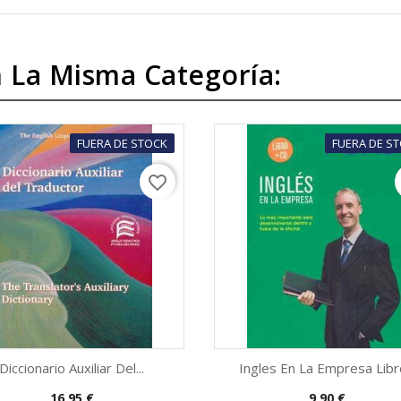
 La Misma Categoría:
FUERA DE STOCK
FUERA DE S
favorite_border
Diccionario Auxiliar Del...
Ingles En La Empresa Libro
Precio
Precio
16,95 €
9,90 €