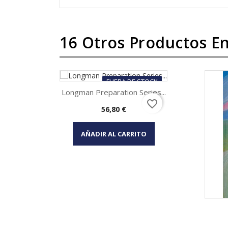
16 Otros Productos En
FUERA DE STOCK
Longman Preparation Series...
favorite_border
Precio
56,80 €
Vista rápida

AÑADIR AL CARRITO