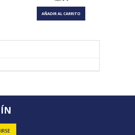
Vista rápida

AÑADIR AL CARRITO
AÑA
TÍN