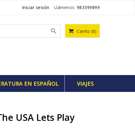
Iniciar sesión
Llámenos:
983399899

Carrito
(0)
ERATURA EN ESPAÑOL
VIAJES
The USA Lets Play