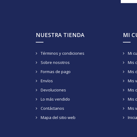
NUESTRA TIENDA
MI 
Términos y condiciones
Mi c
Sobre nosotros
Mis 
Formas de pago
Mis 
Envíos
Mis 
Devoluciones
Mis d
Lo más vendido
Mis 
Contáctanos
Mis 
Mapa del sitio web
Inici