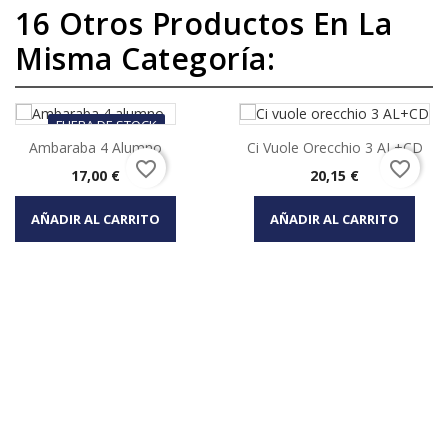
16 Otros Productos En La
Misma Categoría:
FUERA DE STOCK
Ambaraba 4 Alumno
Ci Vuole Orecchio 3 AL+CD
favorite_border
favorite_border
Precio
Precio
17,00 €
20,15 €
AÑADIR AL CARRITO
AÑADIR AL CARRITO