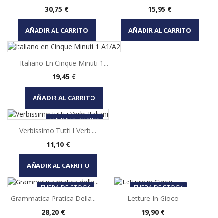
Precio
Precio
30,75 €
15,95 €
AÑADIR AL CARRITO
AÑADIR AL CARRITO
Italiano En Cinque Minuti 1...
Precio
19,45 €
AÑADIR AL CARRITO
FUERA DE STOCK
Verbissimo Tutti I Verbi...
Precio
11,10 €
AÑADIR AL CARRITO
FUERA DE STOCK
FUERA DE STOCK
Grammatica Pratica Della...
Letture In Gioco
Precio
Precio
28,20 €
19,90 €