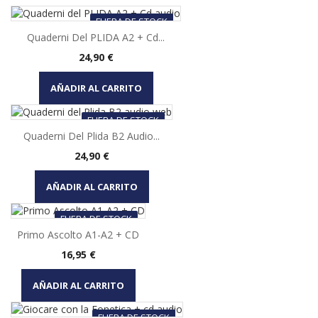
FUERA DE STOCK
Quaderni Del PLIDA A2 + Cd...
Precio
24,90 €
AÑADIR AL CARRITO
FUERA DE STOCK
Quaderni Del Plida B2 Audio...
Precio
24,90 €
AÑADIR AL CARRITO
FUERA DE STOCK
Primo Ascolto A1-A2 + CD
Precio
16,95 €
AÑADIR AL CARRITO
FUERA DE STOCK