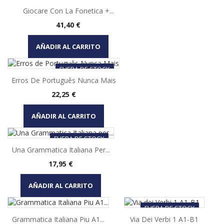
Giocare Con La Fonetica +...
Precio
41,40 €
AÑADIR AL CARRITO
FUERA DE STOCK
Erros De Português Nunca Mais
Precio
22,25 €
AÑADIR AL CARRITO
FUERA DE STOCK
Una Grammatica Italiana Per...
Precio
17,95 €
AÑADIR AL CARRITO
FUERA DE STOCK
Grammatica Italiana Piu A1...
Via Dei Verbi 1 A1-B1