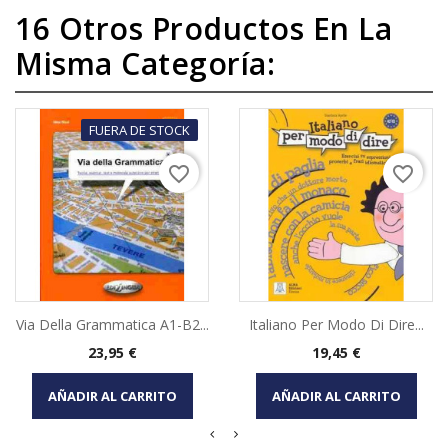
16 Otros Productos En La
Misma Categoría:
FUERA DE STOCK
favorite_border
favorite_border
Via Della Grammatica A1-B2...
Italiano Per Modo Di Dire...
Precio
Precio
23,95 €
19,45 €
AÑADIR AL CARRITO
AÑADIR AL CARRITO