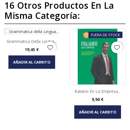
16 Otros Productos En La
Misma Categoría:
FUERA DE STOCK
Grammatica Della Lingua...
favorite_border
favorite_border
Precio
19,45 €
AÑADIR AL CARRITO
Italiano En La Empresa...
Precio
9,90 €
AÑADIR AL CARRITO