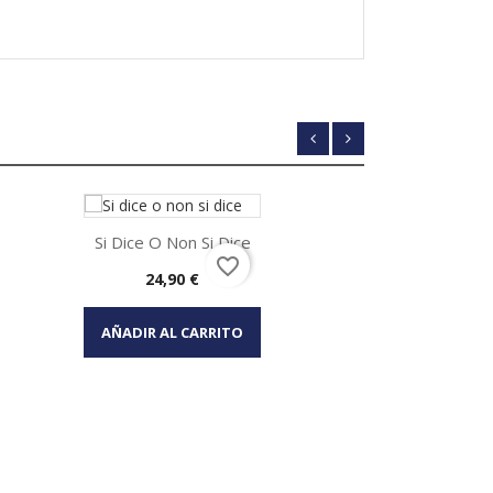
Si Dice O Non Si Dice
favorite_border
Precio
24,90 €
Vista rápida

AÑADIR AL CARRITO