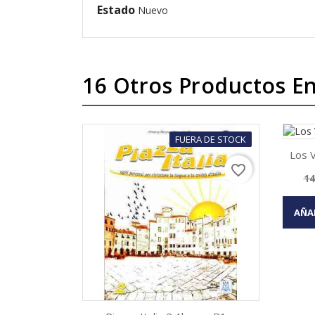
Estado
Nuevo
16 Otros Productos En
FUERA DE STOCK
Los V
favorite_border
Pr
14

ba
AÑA