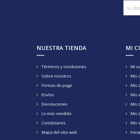
NUESTRA TIENDA
MI 
Términos y condiciones
Mi c
Sobre nosotros
Mis 
Formas de pago
Mis 
Envíos
Mis 
Devoluciones
Mis d
Lo más vendido
Mis 
Contáctanos
Mis 
Mapa del sitio web
Inici