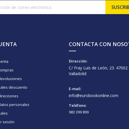
CUENTA
CONTACTA CON NOSO
Dirección:
uenta
C/ Fray Luis de León, 23. 47002
compras
Valladolid
devoluciones
vales descuento
E-mail:
info@eurobookonline.com
irecciones
datos personales
Teléfono:
983 399 899
vales
ar sesión