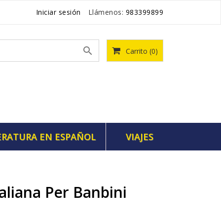
Iniciar sesión
Llámenos:
983399899

Carrito
(0)
ERATURA EN ESPAÑOL
VIAJES
aliana Per Banbini