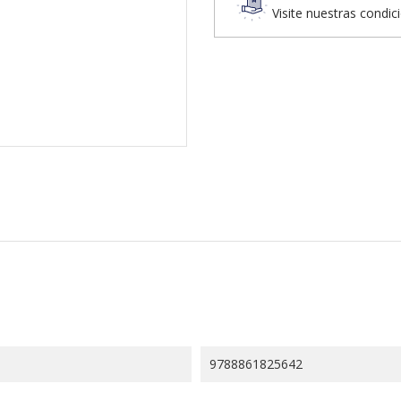
Visite nuestras condic
9788861825642