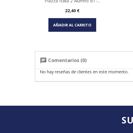
Piazza Italia 2 Alumno B1-...
Precio
22,40 €
Vista rápida

AÑADIR AL CARRITO
Comentarios (0)
chat
No hay reseñas de clientes en este momento.
SU