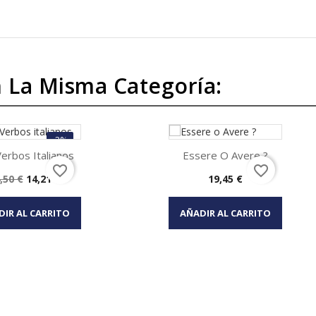
 La Misma Categoría:
-2%
erbos Italianos
Essere O Avere ?
favorite_border
favorite_border
ecio
Precio
Precio
,50 €
14,21 €
19,45 €
Vista rápida
Vista rápida

se
DIR AL CARRITO
AÑADIR AL CARRITO