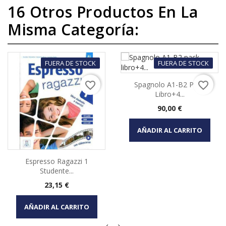
16 Otros Productos En La
Misma Categoría:
FUERA DE STOCK
FUERA DE STOCK
favorite_border
favorite_border
Spagnolo A1-B2 Pack
Libro+4...
Precio
90,00 €
AÑADIR AL CARRITO
Espresso Ragazzi 1
Studente...
Precio
23,15 €
AÑADIR AL CARRITO