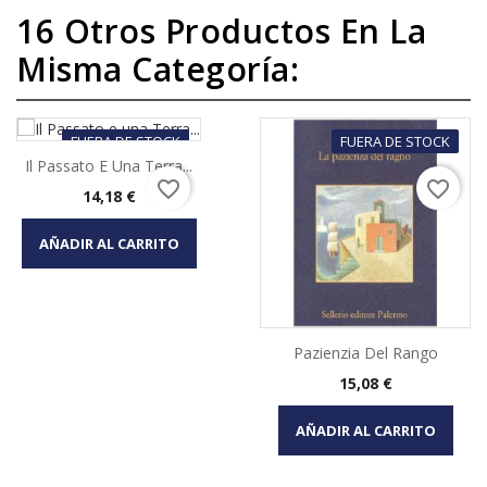
16 Otros Productos En La
Misma Categoría:
FUERA DE STOCK
FUERA DE STOCK
Il Passato E Una Terra...
favorite_border
favorite_border
Precio
14,18 €
AÑADIR AL CARRITO
Pazienzia Del Rango
Precio
15,08 €
AÑADIR AL CARRITO