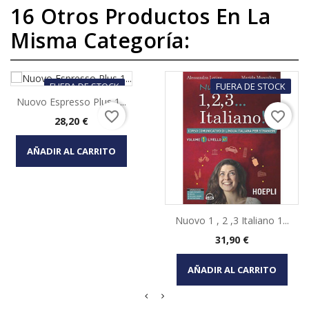
16 Otros Productos En La
Misma Categoría:
FUERA DE STOCK
FUERA DE STOCK
Nuovo Espresso Plus 1...
favorite_border
favorite_border
Precio
28,20 €
AÑADIR AL CARRITO
Nuovo 1 , 2 ,3 Italiano 1...
Precio
31,90 €
AÑADIR AL CARRITO