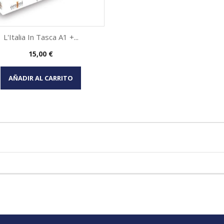
L'Italia In Tasca A1 +...
Precio
15,00 €
Vista rápida

AÑADIR AL CARRITO