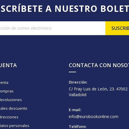
SCRÍBETE A NUESTRO BOLE
CUENTA
CONTACTA CON NOSO
Dirección:
uenta
C/ Fray Luis de León, 23. 47002
compras
Valladolid
devoluciones
vales descuento
E-mail:
info@eurobookonline.com
irecciones
datos personales
Teléfono: