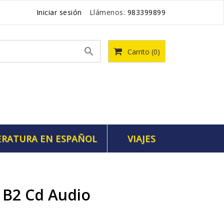
Iniciar sesión
Llámenos:
983399899

Carrito
(0)
ERATURA EN ESPAÑOL
VIAJES
 B2 Cd Audio