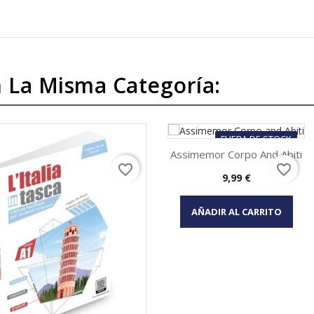
 La Misma Categoría:
FUERA DE STOCK
Assimemor Corpo And Abiti
favorite_border
favorite_border
Precio
9,99 €
Vista rápida

AÑADIR AL CARRITO