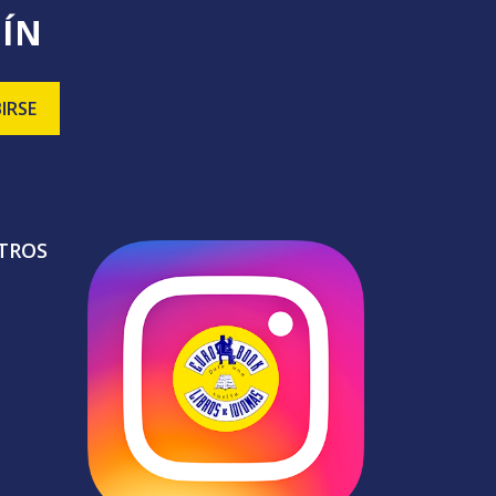
TÍN
TROS