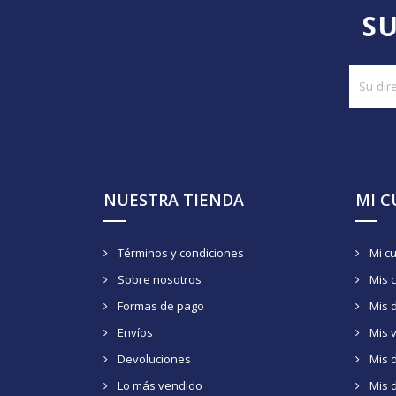
SU
NUESTRA TIENDA
MI 
Términos y condiciones
Mi c
Sobre nosotros
Mis 
Formas de pago
Mis 
Envíos
Mis 
Devoluciones
Mis d
Lo más vendido
Mis 