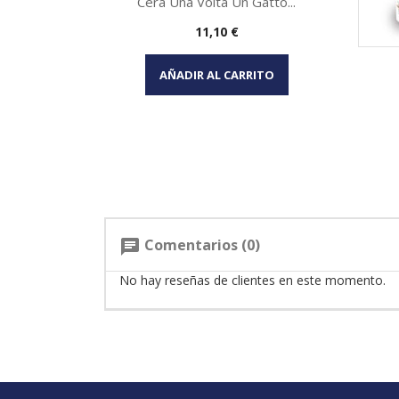
Cera Una Volta Un Gatto...
Precio
11,10 €
Vista rápida

AÑADIR AL CARRITO
Comentarios (0)
chat
No hay reseñas de clientes en este momento.