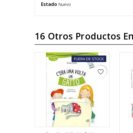
Estado
Nuevo
16 Otros Productos En
FUERA DE STOCK
favorite_border