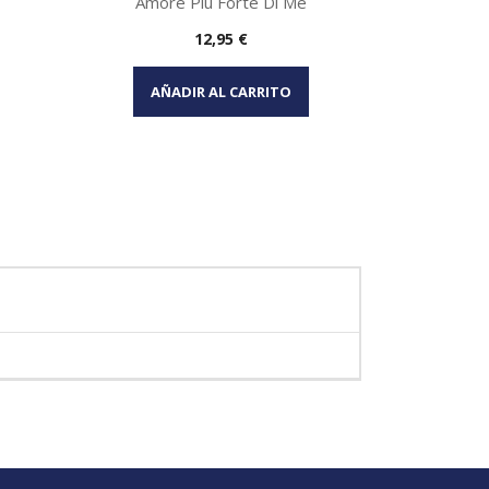
Amore Piu Forte Di Me
Precio
12,95 €
Vista rápida

AÑADIR AL CARRITO