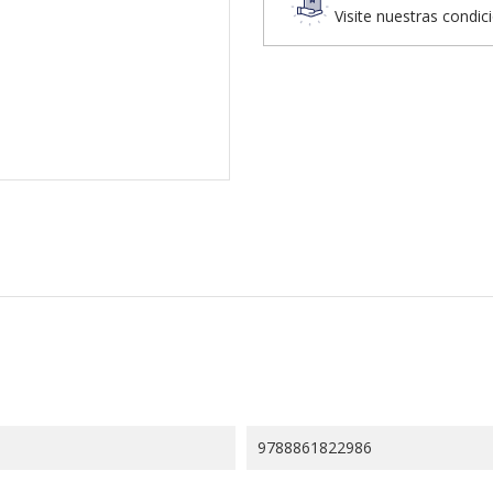
Visite nuestras condic
9788861822986