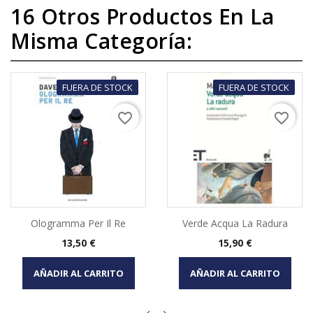
16 Otros Productos En La
Misma Categoría:
FUERA DE STOCK
FUERA DE STOCK
favorite_border
favorite_border
Ologramma Per Il Re
Verde Acqua La Radura
Precio
Precio
13,50 €
15,90 €
AÑADIR AL CARRITO
AÑADIR AL CARRITO