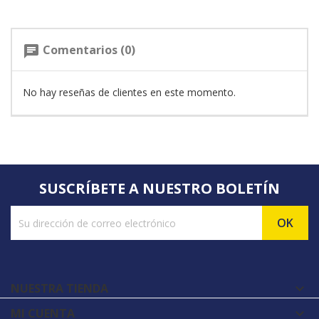
Comentarios (0)
chat
No hay reseñas de clientes en este momento.
SUSCRÍBETE A NUESTRO BOLETÍN
NUESTRA TIENDA

MI CUENTA
