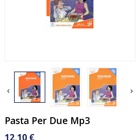


Pasta Per Due Mp3
12,10 €