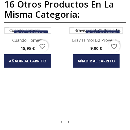
16 Otros Productos En La
Misma Categoría:
FUERA DE STOCK
FUERA DE STOCK
Cuando Tornero
Bravissimo! B2 Prove Di...
favorite_border
favorite_border
Precio
Precio
15,95 €
9,90 €
AÑADIR AL CARRITO
AÑADIR AL CARRITO