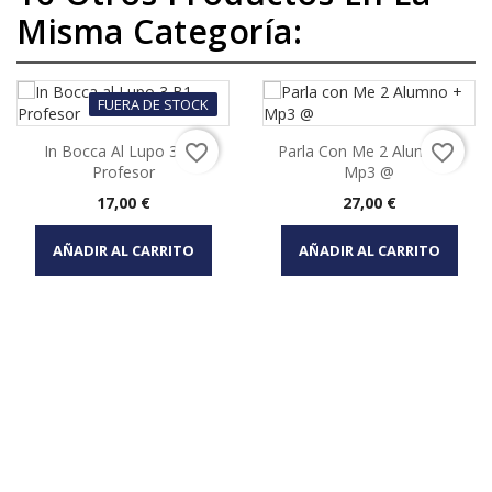
Misma Categoría:
FUERA DE STOCK
favorite_border
favorite_border
In Bocca Al Lupo 3 B1
Parla Con Me 2 Alumno +
Profesor
Mp3 @
Precio
Precio
17,00 €
27,00 €
AÑADIR AL CARRITO
AÑADIR AL CARRITO