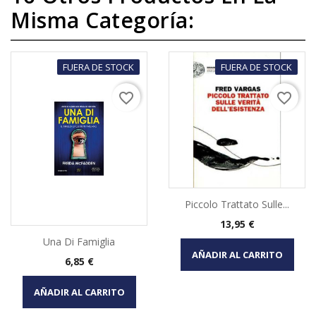
Misma Categoría:
FUERA DE STOCK
FUERA DE STOCK
favorite_border
favorite_border
Piccolo Trattato Sulle...
Precio
13,95 €
Una Di Famiglia
AÑADIR AL CARRITO
Precio
6,85 €
AÑADIR AL CARRITO