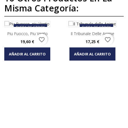
Misma Categoría:
FUERA DE STOCK
FUERA DE STOCK
Piu Fuocco, Piu Vento
Il Tribunale Delle Anime
favorite_border
favorite_border
Precio
Precio
19,60 €
17,25 €
AÑADIR AL CARRITO
AÑADIR AL CARRITO