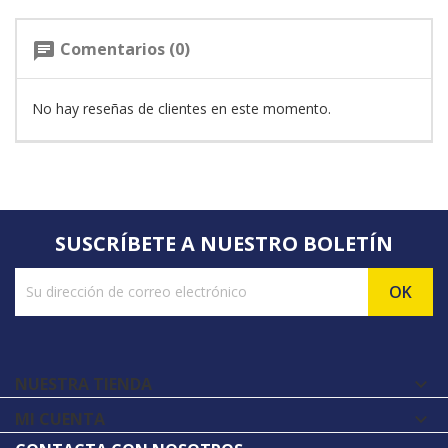
Comentarios (0)
chat
No hay reseñas de clientes en este momento.
SUSCRÍBETE A NUESTRO BOLETÍN
NUESTRA TIENDA

MI CUENTA
