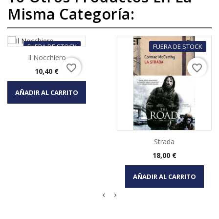
Misma Categoría:
FUERA DE STOCK
FUERA DE STOCK
Il Nocchiero
favorite_border
favorite_border
Precio
10,40 €
AÑADIR AL CARRITO
Strada
Precio
18,00 €
AÑADIR AL CARRITO