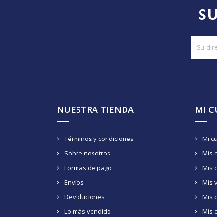
SU
NUESTRA TIENDA
MI 
Términos y condiciones
Mi c
Sobre nosotros
Mis 
Formas de pago
Mis 
Envíos
Mis 
Devoluciones
Mis d
Lo más vendido
Mis 