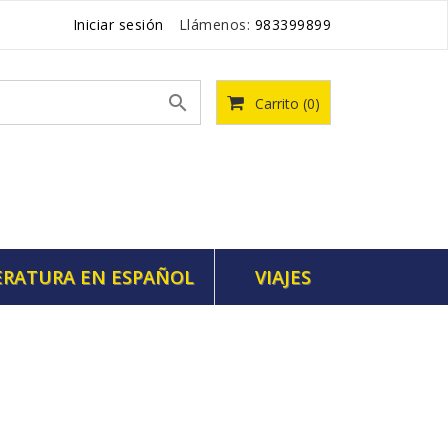
Iniciar sesión
Llámenos:
983399899

Carrito
(0)
ERATURA EN ESPAÑOL
VIAJES