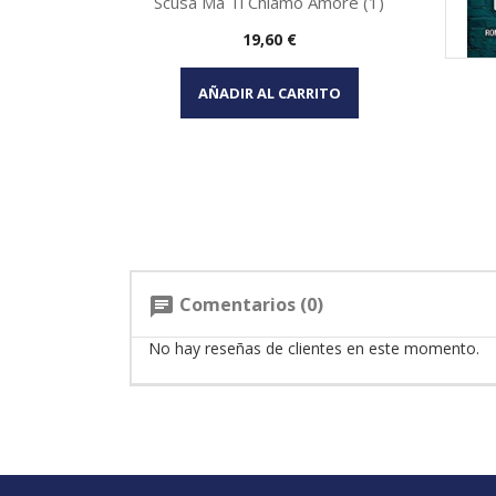
Scusa Ma Ti Chiamo Amore (1)
Precio
19,60 €
Vista rápida

AÑADIR AL CARRITO
Comentarios (0)
chat
No hay reseñas de clientes en este momento.