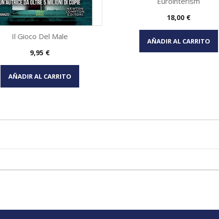
Eurointerism
Precio
18,00 €
Vista rápida

Il Gioco Del Male
AÑADIR AL CARRITO
Precio
9,95 €
Vista rápida

AÑADIR AL CARRITO