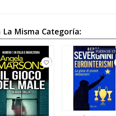
 La Misma Categoría:
FUERA DE S
favorite_border