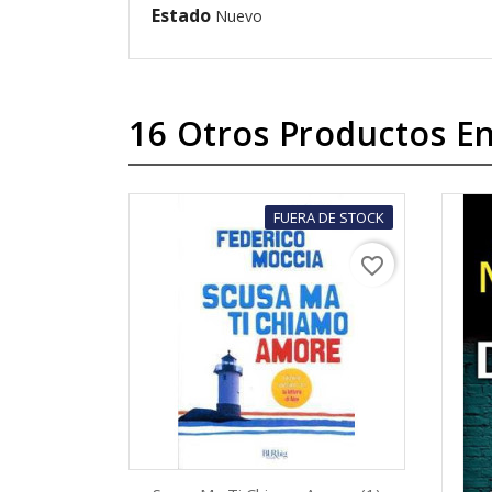
Estado
Nuevo
16 Otros Productos En
FUERA DE STOCK
favorite_border