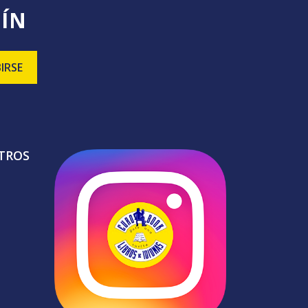
TÍN
TROS