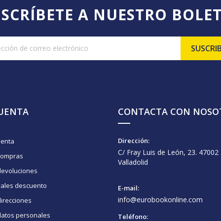
SCRÍBETE A NUESTRO BOLE
CUENTA
CONTACTA CON NOSO
Dirección:
uenta
C/ Fray Luis de León, 23. 47002
compras
Valladolid
devoluciones
vales descuento
E-mail:
info@eurobookonline.com
irecciones
datos personales
Teléfono: