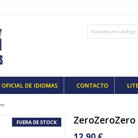
 OFICIAL DE IDIOMAS
CONTACTO
LIT
ro
ZeroZeroZero
FUERA DE STOCK
12,90 €