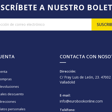
SCRÍBETE A NUESTRO BOLE
CUENTA
CONTACTA CON NOSO
Dirección:
uenta
C/ Fray Luis de León, 23. 47002
compras
Valladolid
devoluciones
vales descuento
E-mail:
info@eurobookonline.com
irecciones
datos personales
Teléfono: