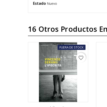
Estado
Nuevo
16 Otros Productos En
FUERA DE STOCK
favorite_border