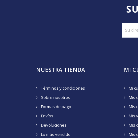
SU
NUESTRA TIENDA
MI 
Términos y condiciones
Mi c
Sobre nosotros
Mis 
Formas de pago
Mis 
Envíos
Mis 
Devoluciones
Mis d
Lo más vendido
Mis 