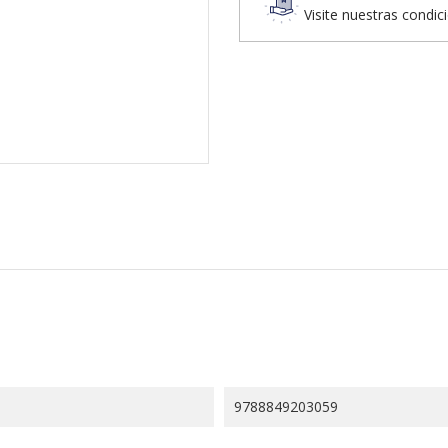
Visite nuestras condic
9788849203059