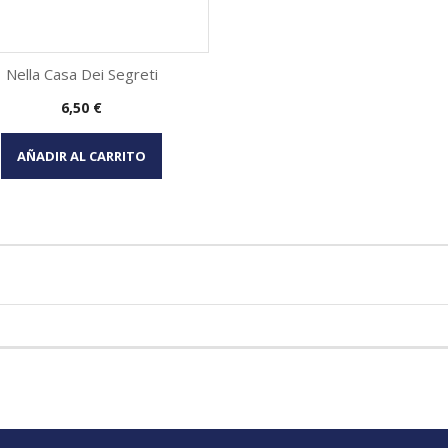
Nella Casa Dei Segreti
Precio
6,50 €
Vista rápida

AÑADIR AL CARRITO