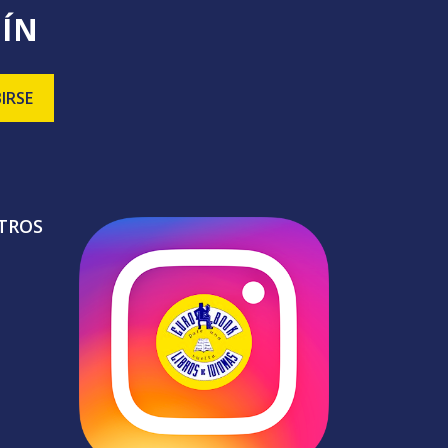
TÍN
TROS