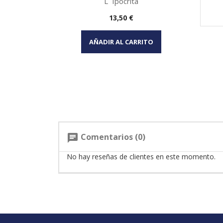
L ´Ipocrita
Precio
13,50 €
Vista rápida

AÑADIR AL CARRITO
Comentarios (0)
chat
No hay reseñas de clientes en este momento.