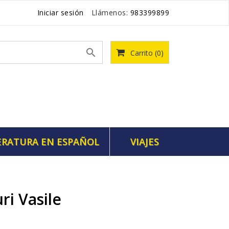
Iniciar sesión
Llámenos:
983399899

Carrito
(0)
ERATURA EN ESPAÑOL
VIAJES
ri Vasile