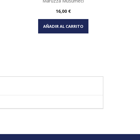
Maruzza Musumeci
Precio
16,00 €
Vista rápida

AÑADIR AL CARRITO