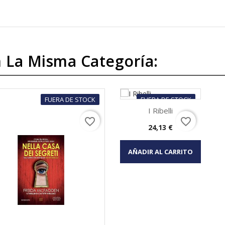
 La Misma Categoría:
FUERA DE STOCK
FUERA DE STOCK
I Ribelli
favorite_border
favorite_border
Precio
24,13 €
Vista rápida

AÑADIR AL CARRITO