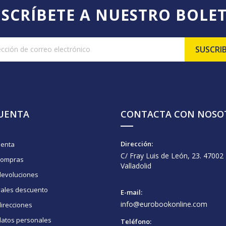
SCRÍBETE A NUESTRO BOLE
CUENTA
CONTACTA CON NOSO
Dirección:
uenta
C/ Fray Luis de León, 23. 47002
compras
Valladolid
devoluciones
vales descuento
E-mail:
info@eurobookonline.com
irecciones
datos personales
Teléfono: