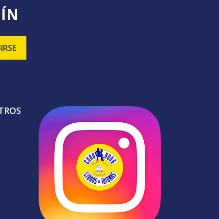
TÍN
TROS