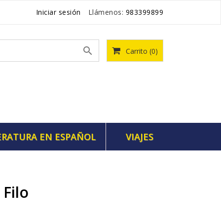
Iniciar sesión
Llámenos:
983399899

Carrito
(0)
ERATURA EN ESPAÑOL
VIAJES
 Filo