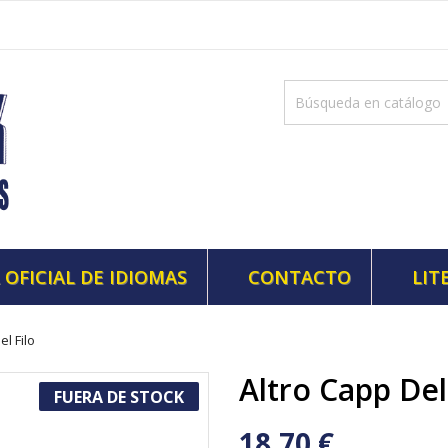
 OFICIAL DE IDIOMAS
CONTACTO
LIT
el Filo
Altro Capp Del
FUERA DE STOCK
18,70 €