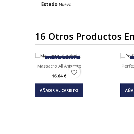
Estado
Nuevo
16 Otros Productos En
FUERA DE STOCK
Massacro All Anisette
Perfez
favorite_border
Precio
16,64 €
Vista rápida


AÑADIR AL CARRITO
AÑA