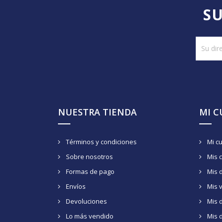
SU
NUESTRA TIENDA
MI 
Términos y condiciones
Mi c
Sobre nosotros
Mis 
Formas de pago
Mis 
Envíos
Mis 
Devoluciones
Mis d
Lo más vendido
Mis 