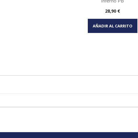
Inferno PB
Precio
28,90 €
Vista rápida

AÑADIR AL CARRITO