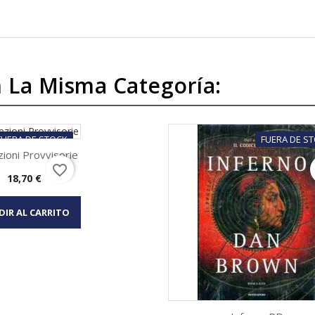
 La Misma Categoría:
FUERA DE STOCK
FUERA DE S
ioni Provvisorie
favorite_border
Precio
18,70 €
Vista rápida
DIR AL CARRITO