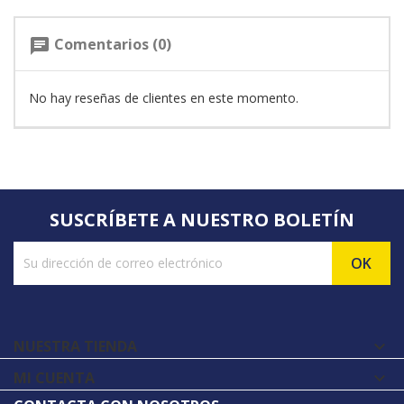
Comentarios (0)
chat
No hay reseñas de clientes en este momento.
SUSCRÍBETE A NUESTRO BOLETÍN
NUESTRA TIENDA

MI CUENTA
