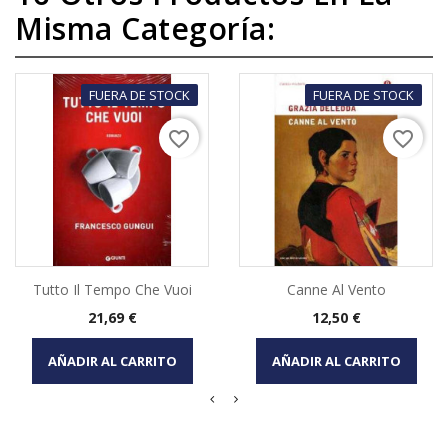
Misma Categoría:
FUERA DE STOCK
FUERA DE STOCK
favorite_border
favorite_border
Tutto Il Tempo Che Vuoi
Canne Al Vento
Precio
Precio
21,69 €
12,50 €
AÑADIR AL CARRITO
AÑADIR AL CARRITO