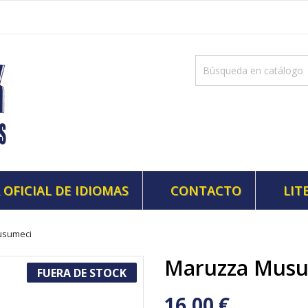
 OFICIAL DE IDIOMAS
CONTACTO
LIT
usumeci
Maruzza Mus
FUERA DE STOCK
16,00 €