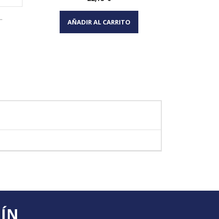
Vista rápida

.
AÑADIR AL CARRITO
AÑA
TÍN