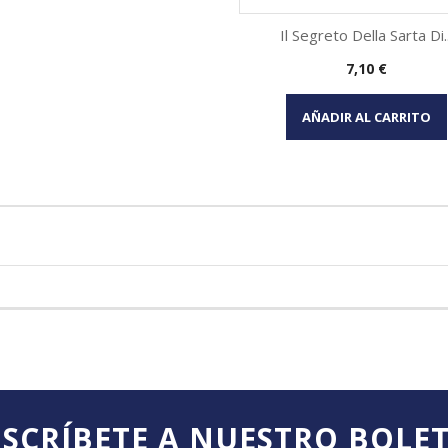
Il Segreto Della Sarta Di..
Precio
7,10 €
Vista rápida

AÑADIR AL CARRITO
SCRÍBETE A NUESTRO BOLE