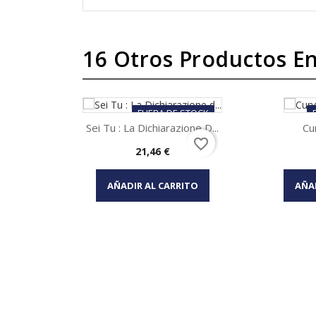
16 Otros Productos En
FUERA DE STOCK
Sei Tu : La Dichiarazione D...
Cu
favorite_border
Precio
21,46 €
Vista rápida


AÑADIR AL CARRITO
AÑA