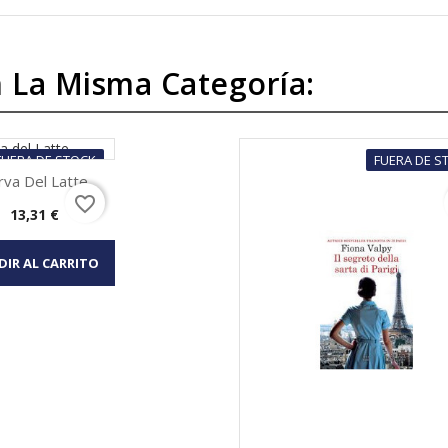
 La Misma Categoría:
FUERA DE STOCK
FUERA DE S
rva Del Latte
favorite_border
Precio
13,31 €
Vista rápida
DIR AL CARRITO