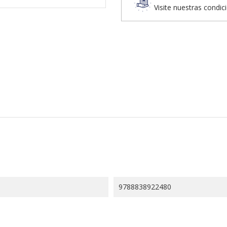
Visite nuestras condic
9788838922480