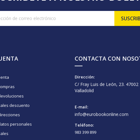
CUENTA
CONTACTA CON NOSO
Dirección:
uenta
C/ Fray Luis de León, 23. 47002
compras
Valladolid
devoluciones
vales descuento
E-mail:
info@eurobookonline.com
irecciones
datos personales
Teléfono:
983 399 899
vales