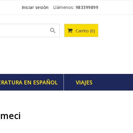
Iniciar sesión
Llámenos:
983399899

Carrito
(0)
ERATURA EN ESPAÑOL
VIAJES
umeci