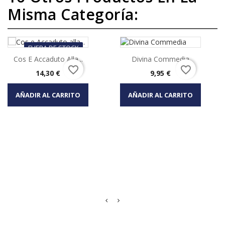
Misma Categoría:
FUERA DE STOCK
Cos E Accaduto Alla...
Divina Commedia
favorite_border
favorite_border
Precio
Precio
14,30 €
9,95 €
AÑADIR AL CARRITO
AÑADIR AL CARRITO