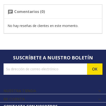
Comentarios (0)
chat
No hay reseñas de clientes en este momento.
SUSCRÍBETE A NUESTRO BOLETÍN
NUESTRA TIENDA

MI CUENTA
