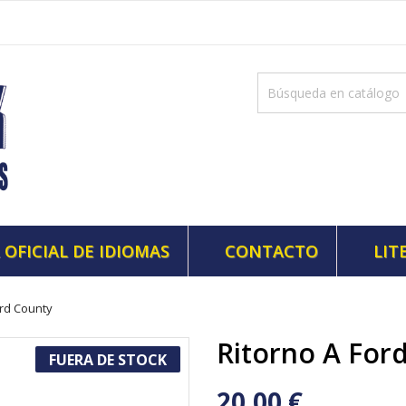
 OFICIAL DE IDIOMAS
CONTACTO
LIT
ord County
Ritorno A For
FUERA DE STOCK
20,00 €