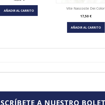
Vista rápida

Vite Nascoste Dei Color
AÑADIR AL CARRITO
Precio
17,50 €
Vista rápida

AÑADIR AL CARRITO
SCRÍBETE A NUESTRO BOLE