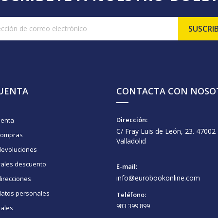
CUENTA
CONTACTA CON NOSO
Dirección:
uenta
C/ Fray Luis de León, 23. 47002
compras
Valladolid
devoluciones
vales descuento
E-mail:
info@eurobookonline.com
irecciones
datos personales
Teléfono:
983 399 899
vales