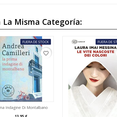
 La Misma Categoría:
FUERA DE STOCK
FUERA DE S
favorite_border
ma Indagine Di Montalbano
Precio
13,95 €