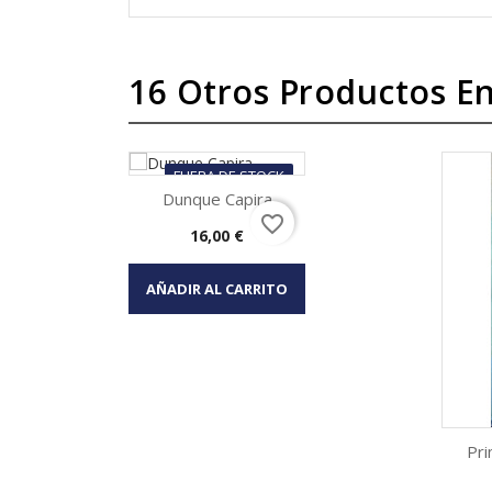
16 Otros Productos En
FUERA DE STOCK
Dunque Capira
favorite_border
Precio
16,00 €
Vista rápida

AÑADIR AL CARRITO
Pri