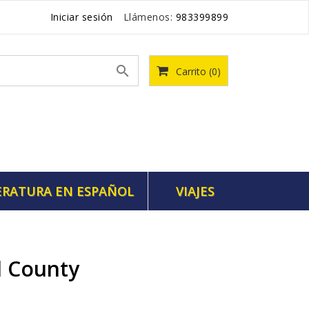
Iniciar sesión
Llámenos:
983399899

Carrito
(0)
ERATURA EN ESPAÑOL
VIAJES
d County