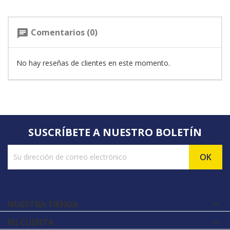
Comentarios (0)
chat
No hay reseñas de clientes en este momento.
SUSCRÍBETE A NUESTRO BOLETÍN
NUESTRA TIENDA

MI CUENTA
