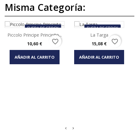
Misma Categoría:
FUERA DE STOCK
FUERA DE STOCK
Piccolo Principe Principito...
La Targa
favorite_border
favorite_border
Precio
Precio
10,60 €
15,08 €
AÑADIR AL CARRITO
AÑADIR AL CARRITO