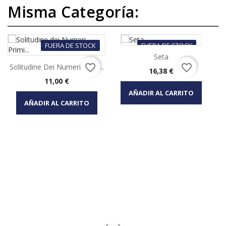
Misma Categoría:
FUERA DE STOCK
FUERA DE STOCK
Seta
favorite_border
favorite_border
Solitudine Dei Numeri Primi...
Precio
16,38 €
Precio
11,00 €
AÑADIR AL CARRITO
AÑADIR AL CARRITO