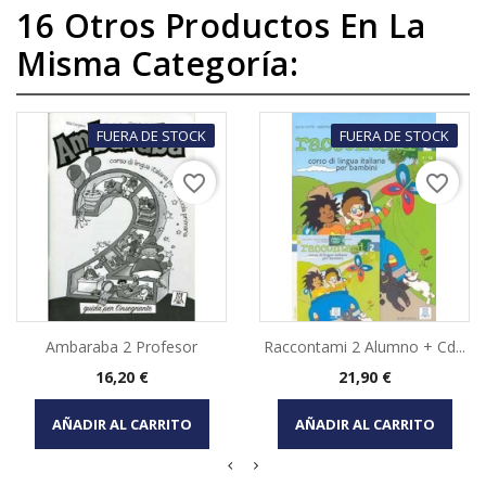
16 Otros Productos En La
Misma Categoría:
FUERA DE STOCK
FUERA DE STOCK
favorite_border
favorite_border
Ambaraba 2 Profesor
Raccontami 2 Alumno + Cd...
Precio
Precio
16,20 €
21,90 €
AÑADIR AL CARRITO
AÑADIR AL CARRITO