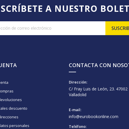
SCRÍBETE A NUESTRO BOLE
CUENTA
CONTACTA CON NOSO
Dirección:
uenta
C/ Fray Luis de León, 23. 47002
compras
Valladolid
devoluciones
vales descuento
E-mail:
info@eurobookonline.com
irecciones
datos personales
Teléfono: