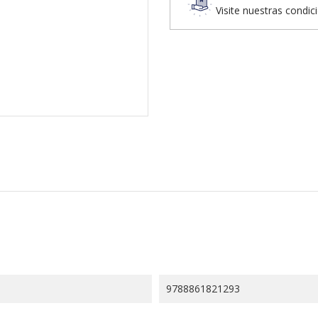
Visite nuestras condic
9788861821293