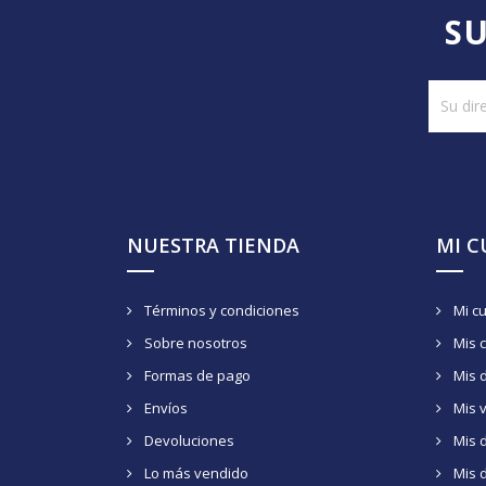
SU
NUESTRA TIENDA
MI 
Términos y condiciones
Mi c
Sobre nosotros
Mis 
Formas de pago
Mis 
Envíos
Mis 
Devoluciones
Mis d
Lo más vendido
Mis 