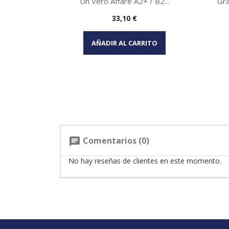
Un Vero Affare A2+ / B2...
Gra
Precio
33,10 €
Vista rápida

AÑADIR AL CARRITO
Comentarios (0)
chat
No hay reseñas de clientes en este momento.