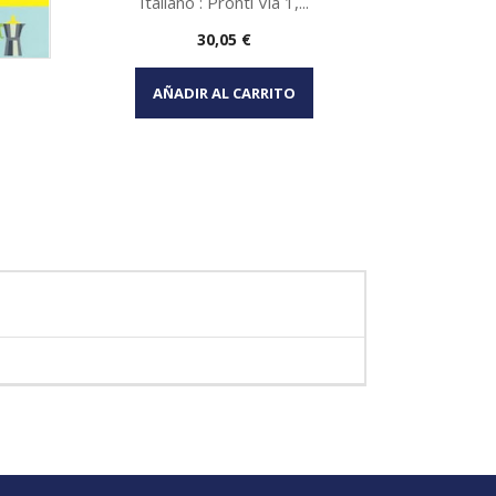
Italiano : Pronti Via 1,...
Precio
30,05 €
Vista rápida

AÑADIR AL CARRITO