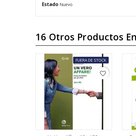
Estado
Nuevo
16 Otros Productos En
FUERA DE STOCK
favorite_border