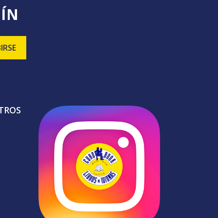
TÍN
TROS