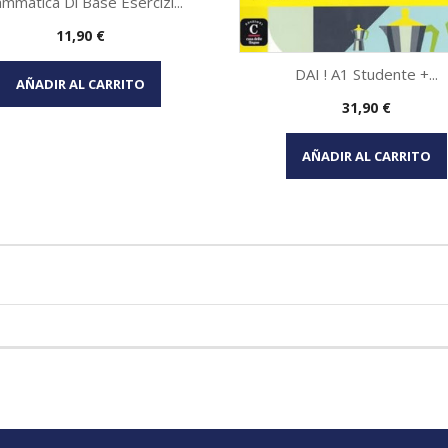
mmatica Di Base Esercizi...
Precio
11,90 €
Vista rápida

DAI ! A1 Studente +...
AÑADIR AL CARRITO
Precio
31,90 €
Vista rápida

AÑADIR AL CARRITO