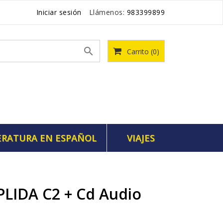
Iniciar sesión
Llámenos:
983399899

Carrito
(0)
ERATURA EN ESPAÑOL
VIAJES
PLIDA C2 + Cd Audio