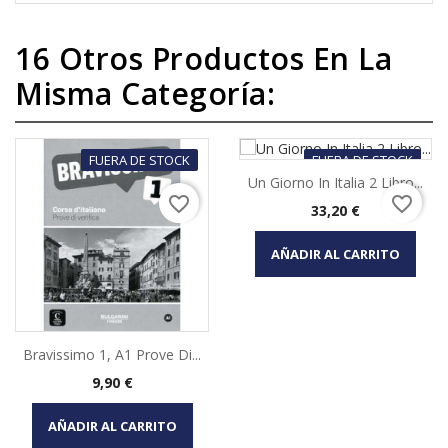
16 Otros Productos En La
Misma Categoría:
FUERA DE STOCK
FUERA DE STOCK
Un Giorno In Italia 2 Libro...
favorite_border
favorite_border
Precio
33,20 €
AÑADIR AL CARRITO
Bravissimo 1, A1 Prove Di...
Precio
9,90 €
AÑADIR AL CARRITO