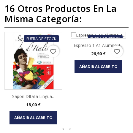
16 Otros Productos En La
Misma Categoría:
FUERA DE STOCK
FUERA DE STOCK
Espresso 1 A1 Alumno +...
favorite_border
favorite_border
Precio
26,90 €
AÑADIR AL CARRITO
Sapori DItalia Lingua...
Precio
18,00 €
AÑADIR AL CARRITO