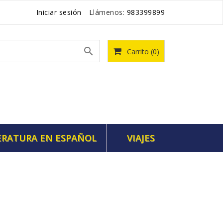
Iniciar sesión
Llámenos:
983399899

Carrito
(0)
ERATURA EN ESPAÑOL
VIAJES