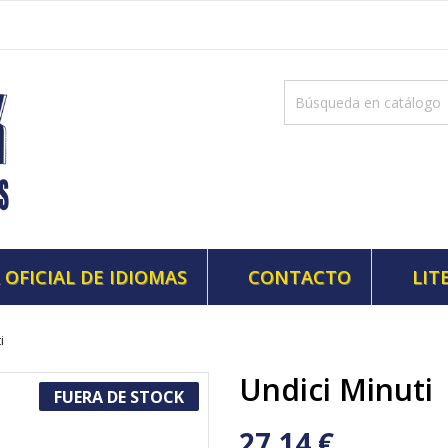
 OFICIAL DE IDIOMAS
CONTACTO
LIT
i
Undici Minuti
FUERA DE STOCK
27,14 €