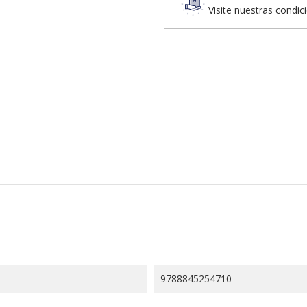
Visite nuestras condic
9788845254710