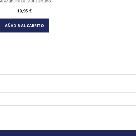
li Arancini Di Montalbano
Precio
10,95 €
Vista rápida

AÑADIR AL CARRITO