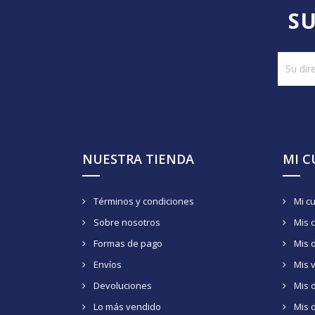
SU
NUESTRA TIENDA
MI 
Términos y condiciones
Mi c
Sobre nosotros
Mis 
Formas de pago
Mis 
Envíos
Mis 
Devoluciones
Mis d
Lo más vendido
Mis 