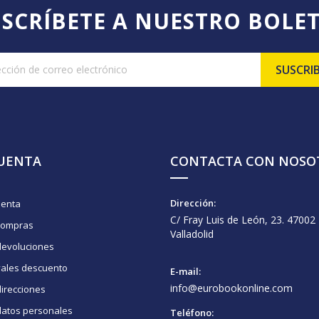
SCRÍBETE A NUESTRO BOLE
CUENTA
CONTACTA CON NOSO
Dirección:
uenta
C/ Fray Luis de León, 23. 47002
compras
Valladolid
devoluciones
vales descuento
E-mail:
info@eurobookonline.com
irecciones
datos personales
Teléfono: