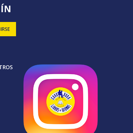
TÍN
TROS