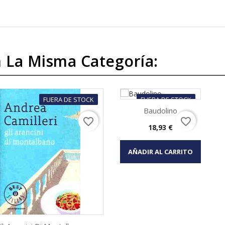
 La Misma Categoría:
FUERA DE STOCK
FUERA DE STOCK
Baudolino
favorite_border
favorite_border
Precio
18,93 €
Vista rápida

AÑADIR AL CARRITO