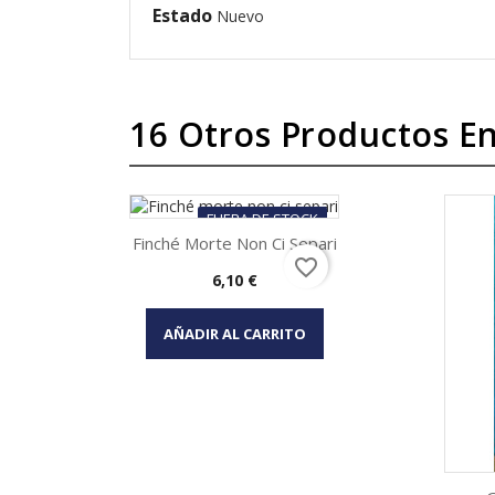
Estado
Nuevo
16 Otros Productos En
FUERA DE STOCK
Finché Morte Non Ci Separi
favorite_border
Precio
6,10 €
Vista rápida

AÑADIR AL CARRITO