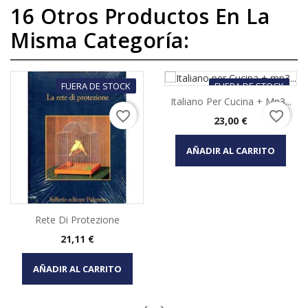
16 Otros Productos En La
Misma Categoría:
FUERA DE STOCK
FUERA DE STOCK
Italiano Per Cucina + Mp3...
favorite_border
favorite_border
Precio
23,00 €
AÑADIR AL CARRITO
Rete Di Protezione
Precio
21,11 €
AÑADIR AL CARRITO