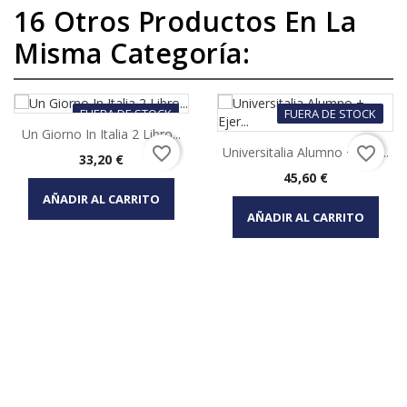
16 Otros Productos En La
Misma Categoría:
FUERA DE STOCK
FUERA DE STOCK
Un Giorno In Italia 2 Libro...
favorite_border
favorite_border
Universitalia Alumno + Ejer...
Precio
33,20 €
Precio
45,60 €
AÑADIR AL CARRITO
AÑADIR AL CARRITO