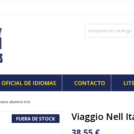
 OFICIAL DE IDIOMAS
CONTACTO
LIT
taliano alumno n/e
Viaggio Nell I
FUERA DE STOCK
38,55 €