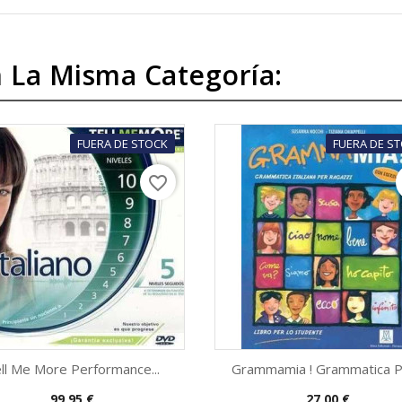
 La Misma Categoría:
FUERA DE STOCK
FUERA DE S
favorite_border
ll Me More Performance...
Grammamia ! Grammatica Pe
Precio
Precio
99,95 €
27,00 €