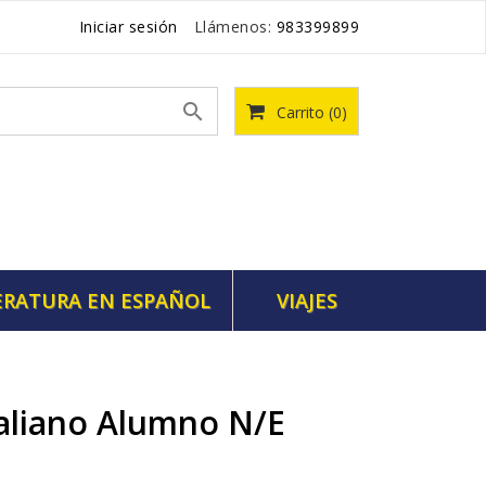
Iniciar sesión
Llámenos:
983399899

Carrito
(0)
ERATURA EN ESPAÑOL
VIAJES
taliano Alumno N/e