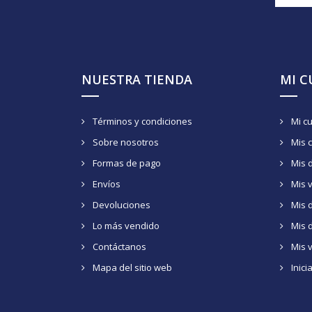
NUESTRA TIENDA
MI 
Términos y condiciones
Mi c
Sobre nosotros
Mis 
Formas de pago
Mis 
Envíos
Mis 
Devoluciones
Mis d
Lo más vendido
Mis 
Contáctanos
Mis 
Mapa del sitio web
Inici