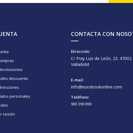
CUENTA
CONTACTA CON NOSO
Dirección:
uenta
C/ Fray Luis de León, 23. 47002
compras
Valladolid
devoluciones
vales descuento
E-mail:
info@eurobookonline.com
irecciones
datos personales
Teléfono:
983 399 899
vales
ar sesión