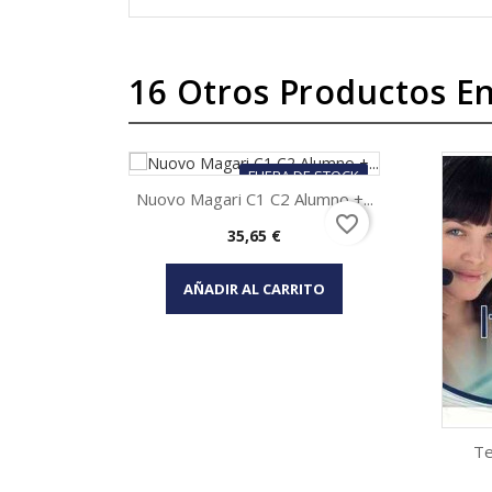
16 Otros Productos En
FUERA DE STOCK
Nuovo Magari C1 C2 Alumno +...
favorite_border
Precio
35,65 €
Vista rápida

AÑADIR AL CARRITO
Te