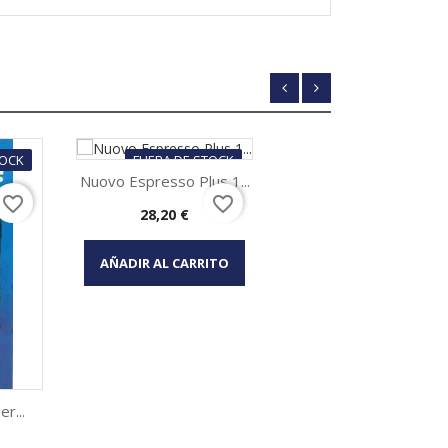
TOCK
FUERA DE STOCK
Nuovo Espresso Plus 1...
favorite_border
favorite_border
Precio
28,20 €
Vista rápida

AÑADIR AL CARRITO
r...
Al Dente 